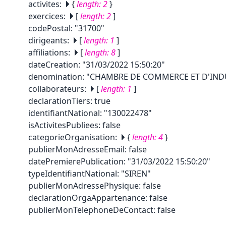
activites
:
{
length:
2
}
exercices
:
[
length:
2
]
codePostal
:
"31700"
dirigeants
:
[
length:
1
]
affiliations
:
[
length:
8
]
dateCreation
:
"31/03/2022 15:50:20"
denomination
:
"CHAMBRE DE COMMERCE ET D'INDU
collaborateurs
:
[
length:
1
]
declarationTiers
:
true
identifiantNational
:
"130022478"
isActivitesPubliees
:
false
categorieOrganisation
:
{
length:
4
}
publierMonAdresseEmail
:
false
datePremierePublication
:
"31/03/2022 15:50:20"
typeIdentifiantNational
:
"SIREN"
publierMonAdressePhysique
:
false
declarationOrgaAppartenance
:
false
publierMonTelephoneDeContact
:
false