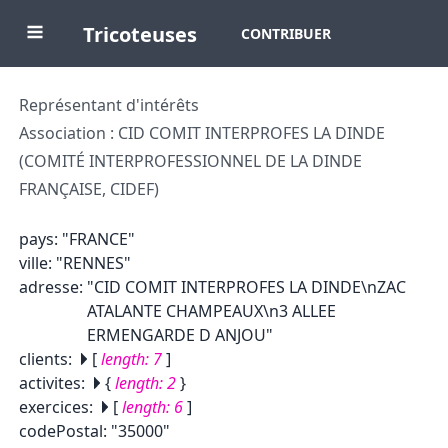
Tricoteuses
CONTRIBUER
Représentant d'intérêts
Association : CID COMIT INTERPROFES LA DINDE
(COMITÉ INTERPROFESSIONNEL DE LA DINDE
FRANÇAISE, CIDEF)
pays
:
"FRANCE"
ville
:
"RENNES"
adresse
:
"CID COMIT INTERPROFES LA DINDE\nZAC
ATALANTE CHAMPEAUX\n3 ALLEE
ERMENGARDE D ANJOU"
clients
:
[
length:
7
]
activites
:
{
length:
2
}
exercices
:
[
length:
6
]
codePostal
:
"35000"