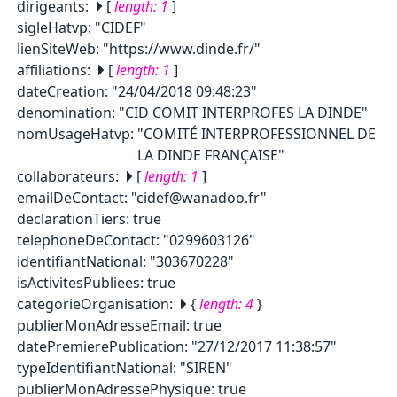
dirigeants
:
[
length:
1
]
sigleHatvp
:
"CIDEF"
lienSiteWeb
:
"https://www.dinde.fr/"
affiliations
:
[
length:
1
]
dateCreation
:
"24/04/2018 09:48:23"
denomination
:
"CID COMIT INTERPROFES LA DINDE"
nomUsageHatvp
:
"COMITÉ INTERPROFESSIONNEL DE
LA DINDE FRANÇAISE"
collaborateurs
:
[
length:
1
]
emailDeContact
:
"cidef@wanadoo.fr"
declarationTiers
:
true
telephoneDeContact
:
"0299603126"
identifiantNational
:
"303670228"
isActivitesPubliees
:
true
categorieOrganisation
:
{
length:
4
}
publierMonAdresseEmail
:
true
datePremierePublication
:
"27/12/2017 11:38:57"
typeIdentifiantNational
:
"SIREN"
publierMonAdressePhysique
:
true