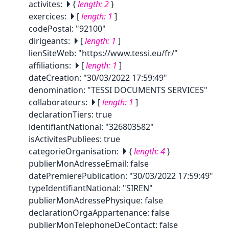
activites
:
{
length:
2
}
exercices
:
[
length:
1
]
codePostal
:
"92100"
dirigeants
:
[
length:
1
]
lienSiteWeb
:
"https://www.tessi.eu/fr/"
affiliations
:
[
length:
1
]
dateCreation
:
"30/03/2022 17:59:49"
denomination
:
"TESSI DOCUMENTS SERVICES"
collaborateurs
:
[
length:
1
]
declarationTiers
:
true
identifiantNational
:
"326803582"
isActivitesPubliees
:
true
categorieOrganisation
:
{
length:
4
}
publierMonAdresseEmail
:
false
datePremierePublication
:
"30/03/2022 17:59:49"
typeIdentifiantNational
:
"SIREN"
publierMonAdressePhysique
:
false
declarationOrgaAppartenance
:
false
publierMonTelephoneDeContact
:
false