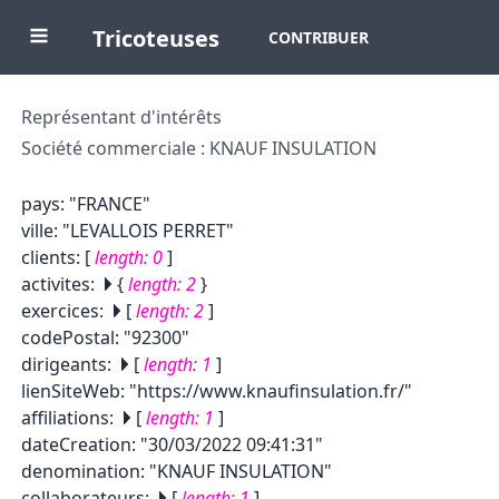
Tricoteuses
CONTRIBUER
Représentant d'intérêts
Société commerciale : KNAUF INSULATION
pays
:
"FRANCE"
ville
:
"LEVALLOIS PERRET"
clients
:
[
length:
0
]
activites
:
{
length:
2
}
exercices
:
[
length:
2
]
codePostal
:
"92300"
dirigeants
:
[
length:
1
]
lienSiteWeb
:
"https://www.knaufinsulation.fr/"
affiliations
:
[
length:
1
]
dateCreation
:
"30/03/2022 09:41:31"
denomination
:
"KNAUF INSULATION"
collaborateurs
:
[
length:
1
]