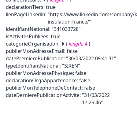
declarationTiers
:
true
lienPageLinkedin
:
"https://www.linkedin.com/company/k
insulation-france/"
identifiantNational
:
"341033728"
isActivitesPubliees
:
true
categorieOrganisation
:
{
length:
4
}
publierMonAdresseEmail
:
false
datePremierePublication
:
"30/03/2022 09:41:31"
typeIdentifiantNational
:
"SIREN"
publierMonAdressePhysique
:
false
declarationOrgaAppartenance
:
false
publierMonTelephoneDeContact
:
false
dateDernierePublicationActivite
:
"31/03/2022
17:25:46"