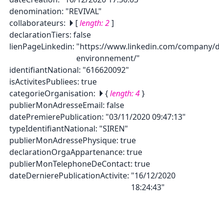
denomination
:
"REVIVAL"
collaborateurs
:
[
length:
2
]
declarationTiers
:
false
lienPageLinkedin
:
"https://www.linkedin.com/company/
environnement/"
identifiantNational
:
"616620092"
isActivitesPubliees
:
true
categorieOrganisation
:
{
length:
4
}
publierMonAdresseEmail
:
false
datePremierePublication
:
"03/11/2020 09:47:13"
typeIdentifiantNational
:
"SIREN"
publierMonAdressePhysique
:
true
declarationOrgaAppartenance
:
true
publierMonTelephoneDeContact
:
true
dateDernierePublicationActivite
:
"16/12/2020
18:24:43"