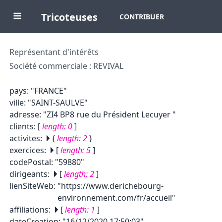
Tricoteuses
CONTRIBUER
Représentant d'intérêts
Société commerciale : REVIVAL
pays
:
"FRANCE"
ville
:
"SAINT-SAULVE"
adresse
:
"ZI4 BP8 rue du Président Lecuyer "
clients
:
[
length:
0
]
activites
:
{
length:
2
}
exercices
:
[
length:
5
]
codePostal
:
"59880"
dirigeants
:
[
length:
2
]
lienSiteWeb
:
"https://www.derichebourg-
environnement.com/fr/accueil"
affiliations
:
[
length:
1
]
dateCreation
:
"16/12/2020 17:50:03"