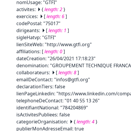
nomUsage
:
"GTFI"
activites
:
{
length:
2
}
exercices
:
[
length:
6
]
codePostal
:
"75017"
dirigeants
:
[
length:
1
]
sigleHatvp
:
"GTFI"
lienSiteWeb
:
"http://www.gtfi.org"
affiliations
:
[
length:
0
]
dateCreation
:
"26/04/2021 17:18:23"
denomination
:
"GROUPEMENT TECHNIQUE FRANCAI
collaborateurs
:
[
length:
8
]
emailDeContact
:
"infos@gtfi.org"
declarationTiers
:
false
lienPageLinkedin
:
"https://www.linkedin.com/comp
telephoneDeContact
:
"01 40 55 13 26"
identifiantNational
:
"784204869"
isActivitesPubliees
:
false
categorieOrganisation
:
{
length:
4
}
publierMonAdresseEmail
:
true