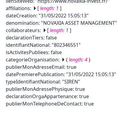
lienSiteWeb
:
"https://www.novaxia-invest.fr/"
affiliations
:
[
length:
1
]
dateCreation
:
"31/05/2022 15:05:13"
denomination
:
"NOVAXIA ASSET MANAGEMENT"
collaborateurs
:
[
length:
1
]
declarationTiers
:
false
identifiantNational
:
"802346551"
isActivitesPubliees
:
false
categorieOrganisation
:
{
length:
4
}
publierMonAdresseEmail
:
true
datePremierePublication
:
"31/05/2022 15:05:13"
typeIdentifiantNational
:
"SIREN"
publierMonAdressePhysique
:
true
declarationOrgaAppartenance
:
true
publierMonTelephoneDeContact
:
true