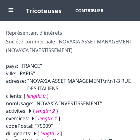
Tricoteuses
CONTRIBUER
Représentant d'intérêts
Société commerciale : NOVAXIA ASSET MANAGEMENT
(NOVAXIA INVESTISSEMENT)
pays
:
"FRANCE"
ville
:
"PARIS"
adresse
:
"NOVAXIA ASSET MANAGEMENT\n\n1-3 RUE
DES ITALIENS"
clients
:
[
length:
0
]
nomUsage
:
"NOVAXIA INVESTISSEMENT"
activites
:
{
length:
2
}
exercices
:
[
length:
1
]
codePostal
:
"75009"
dirigeants
:
[
length:
2
]