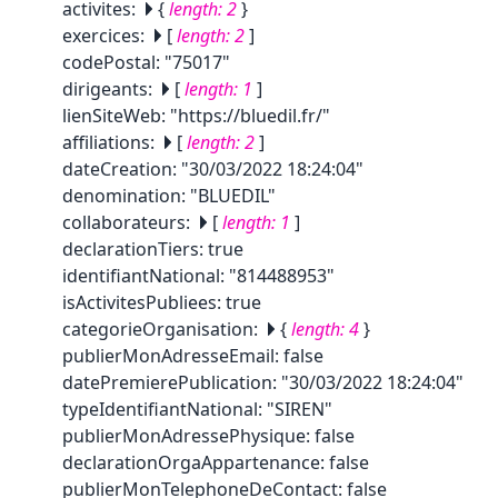
activites
:
{
length:
2
}
exercices
:
[
length:
2
]
codePostal
:
"75017"
dirigeants
:
[
length:
1
]
lienSiteWeb
:
"https://bluedil.fr/"
affiliations
:
[
length:
2
]
dateCreation
:
"30/03/2022 18:24:04"
denomination
:
"BLUEDIL"
collaborateurs
:
[
length:
1
]
declarationTiers
:
true
identifiantNational
:
"814488953"
isActivitesPubliees
:
true
categorieOrganisation
:
{
length:
4
}
publierMonAdresseEmail
:
false
datePremierePublication
:
"30/03/2022 18:24:04"
typeIdentifiantNational
:
"SIREN"
publierMonAdressePhysique
:
false
declarationOrgaAppartenance
:
false
publierMonTelephoneDeContact
:
false