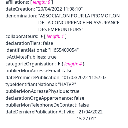
affiliations
:
[
length:
0
]
dateCreation
:
"20/04/2022 11:08:10"
denomination
:
"ASSOCIATION POUR LA PROMOTION
DE LA CONCURRENCE EN ASSURANCE
DES EMPRUNTEURS"
collaborateurs
:
[
length:
1
]
declarationTiers
:
false
identifiantNational
:
"H655409054"
isActivitesPubliees
:
true
categorieOrganisation
:
{
length:
4
}
publierMonAdresseEmail
:
false
datePremierePublication
:
"01/03/2022 11:57:03"
typeIdentifiantNational
:
"HATVP"
publierMonAdressePhysique
:
true
declarationOrgaAppartenance
:
false
publierMonTelephoneDeContact
:
false
dateDernierePublicationActivite
:
"21/04/2022
15:27:01"