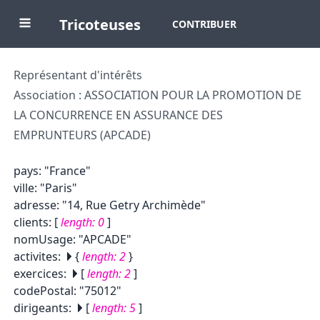
Tricoteuses
CONTRIBUER
Représentant d'intérêts
Association : ASSOCIATION POUR LA PROMOTION DE
LA CONCURRENCE EN ASSURANCE DES
EMPRUNTEURS (APCADE)
pays
:
"France"
ville
:
"Paris"
adresse
:
"14, Rue Getry Archimède"
clients
:
[
length:
0
]
nomUsage
:
"APCADE"
activites
:
{
length:
2
}
exercices
:
[
length:
2
]
codePostal
:
"75012"
dirigeants
:
[
length:
5
]