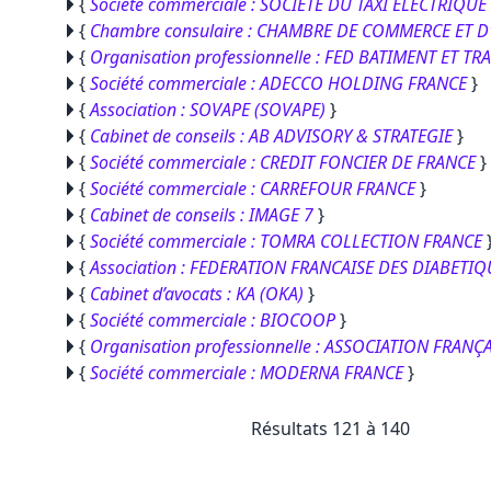
{
Société commerciale : SOCIETE DU TAXI ELECTRIQUE
{
Chambre consulaire : CHAMBRE DE COMMERCE ET D'
{
Organisation professionnelle : FED BATIMENT ET 
{
Société commerciale : ADECCO HOLDING FRANCE
}
{
Association : SOVAPE (SOVAPE)
}
{
Cabinet de conseils : AB ADVISORY & STRATEGIE
}
{
Société commerciale : CREDIT FONCIER DE FRANCE
}
{
Société commerciale : CARREFOUR FRANCE
}
{
Cabinet de conseils : IMAGE 7
}
{
Société commerciale : TOMRA COLLECTION FRANCE
{
Association : FEDERATION FRANCAISE DES DIABETIQ
{
Cabinet d’avocats : KA (OKA)
}
{
Société commerciale : BIOCOOP
}
{
Organisation professionnelle : ASSOCIATION FRA
{
Société commerciale : MODERNA FRANCE
}
Résultats
121
à
140