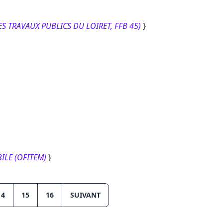
ES TRAVAUX PUBLICS DU LOIRET, FFB 45)
}
ILE (OFITEM)
}
14
15
16
SUIVANT
ACTUELLE)