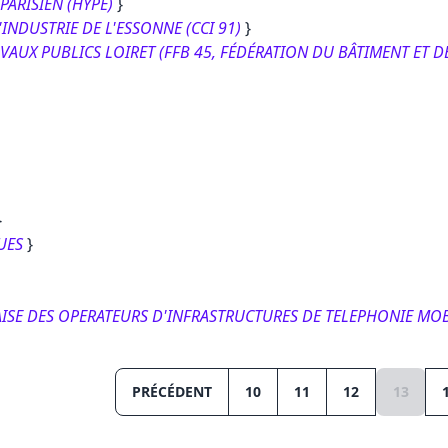
 PARISIEN (HYPE)
}
INDUSTRIE DE L'ESSONNE (CCI 91)
}
TRAVAUX PUBLICS LOIRET (FFB 45, FÉDÉRATION DU BÂTIMENT ET D
}
UES
}
NÇAISE DES OPERATEURS D'INFRASTRUCTURES DE TELEPHONIE MOB
PRÉCÉDENT
10
11
12
13
(PAGE 